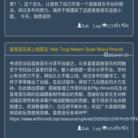
里？”，这个念头，让我有了自己开发一个苗族音乐平台的想
法，经过多年的努力，我终于搭建起了这座苗族音乐这座小
屋。 今天，我想请你
Xab Lauj
123
1
0
苗青音乐网上线感言 Hais Txog Ntawm Suab Nkauj Hmoob
2024-07-29
考虑到当前苗族音乐分享平台缺乏，众多喜爱苗族音乐的同胞
苦于寻找自己喜爱的音乐，鄙人欲搭建一音乐分享平台，奈何
心有余而力不足，网站久久不能上线，经过多年的磨洋工，也
终于草草推出了出版，在此过程中，得到了几位朋友的大力支
持，在此做出感谢！感谢苗魂工作室的站长Plig Hmoob先生对
苗青音乐网的前端模板制作做出的贡献，感谢好友吴先生对移
动端实用性和安卓客户端适配做出的贡献，鉴于目前子站点刚
刚建立，资源数量稀少，日后将不断补充，欢迎广大苗族同胞
体验和反馈使用效果。苗青音乐安卓APP：
https://www.w3hmoob.top/resource/upload/202502/c3VhYm5rYX
Xab Lauj
145
0
3