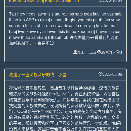
Kuv Ntub Kev Neej Khob Siab Nim No
Tau ntev heev lawm tsis tau rov los saib txog kuv lub vas sab
thiab lub APP ro nkauj mloog, Ib qho yog tsis paub tias yuav
sau dab tsi los qhia rau sawv daws, ib qho yog kuv tau maj
hauj lwm khwv nyiaj lawm, tsis tshua khoom sij hawm los sau
ntawv thiab xa nkauj li thaum ub.许久未能再来看看我的网页
和听歌APP，一来是不知
Xab Lauj
29
10
3
我建了一座苗族音乐的线上小屋
2025-03-06
在浩瀚的音乐世界里，苗族音乐以其独特的旋律、深情的歌词
和浓厚的民族韵味独树一帜。然而，真正系统整理、方便查找
的苗族音乐平台却寥寥无几。许多年前，当我试图在网络上寻
找完整的苗族歌曲时，发现所有的资源散落在优酷，酷我，酷
狗，QQ音乐等多个不同平台，还有的藏在某个网盘分享里，有
的只有模糊的视频背景音乐。破碎的片段，杂乱的名字，众多
的平台，都让搜索和分享自己喜欢的苗族音乐举步维艰。“如果
没有人来整理，这些声音会不会就此消失在茫茫的互联网大海