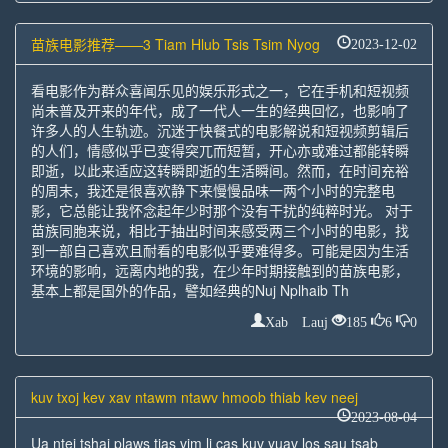
苗族电影推荐——3 Tiam Hlub Tsis Tsim Nyog
2023-12-02
看电影作为群众喜闻乐见的娱乐形式之一，它在手机和短视频
尚未普及开来的年代，成了一代人一生的经典回忆，也影响了
许多人的人生轨迹。沉迷于快餐式的电影解说和短视频剪辑后
的人们，情感似乎已变得突兀而短暂，开心亦或难过都能转瞬
即逝，以此来适应这转瞬即逝的生活瞬间。然而，在时间充裕
的周末，我还是很喜欢静下来慢慢品味一两个小时的完整电
影，它总能让我怀念起年少时那个没有干扰的纯粹时光。 对于
苗族同胞来说，相比于抽出时间来感受两三个小时的电影，找
到一部自己喜欢且耐看的电影似乎要难得多。可能是因为生活
环境的影响，远离内地的我，在少年时期接触到的苗族电影，
基本上都是国外的作品，譬如经典的Nuj Nplhaib Th
Xab Lauj
185
6
0
kuv txoj kev xav ntawm ntawv hmoob thiab kev neej
2023-08-04
Ua ntej tshaj plaws tias vim li cas kuv yuav los sau tsab