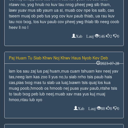
ntawv no, yog hnub no kuv tau nrog pheej ywg sib tham,
lawv yuav mus sib yaum ua si, muab cov npe los saib, cas
tseem muaj ob peb tus yog cov kuv paub thiab, ua rau kuv
tau nco txog, tos kuv paub cov pheej ywg thiab tib neeg coob
heev li no l
Xab Lauj
146
2
0
Paj Huam Tu Siab Khwv Noj Khwv Haus Nyob Kev Deb
2023-07-28
lam los sau zaj lus paj huam,mus cuam tshuam kev neej yav
tas,neeg lam kas zoo li yus no,tu siab nrho tsis paub hais
cas,pias txog mas tu siab ua luaj,txawm tsis quaj los kua
muag poob,hmoob os hmoob nej puas yuav paub,ntshe tsis
to taub txog peb lub neej.muab xav mas yus kuj muaj
hmoo,ntau lub xyo
Xab Lauj
88
0
0