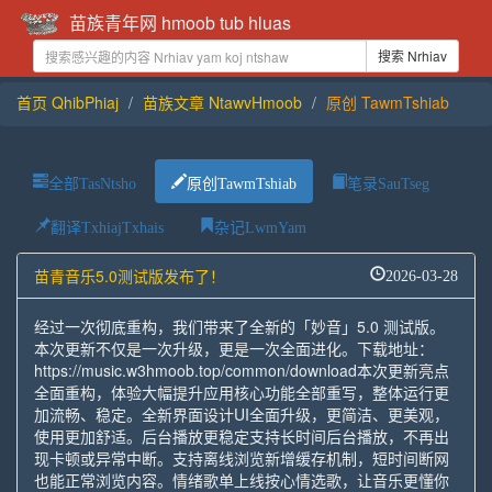
苗族青年网 hmoob tub hluas
搜索 Nrhiav
首页 QhibPhiaj
苗族文章 NtawvHmoob
原创 TawmTshiab
全部TasNtsho
原创TawmTshiab
笔录SauTseg
翻译TxhiajTxhais
杂记LwmYam
苗青音乐5.0测试版发布了！
2026-03-28
经过一次彻底重构，我们带来了全新的「妙音」5.0 测试版。
本次更新不仅是一次升级，更是一次全面进化。下载地址：
https://music.w3hmoob.top/common/download本次更新亮点
全面重构，体验大幅提升应用核心功能全部重写，整体运行更
加流畅、稳定。全新界面设计UI全面升级，更简洁、更美观，
使用更加舒适。后台播放更稳定支持长时间后台播放，不再出
现卡顿或异常中断。支持离线浏览新增缓存机制，短时间断网
也能正常浏览内容。情绪歌单上线按心情选歌，让音乐更懂你