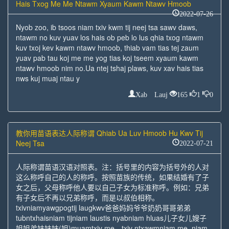
Hais Txog Me Me Ntawm Xyaum Kawm Ntawv Hmoob
2022-07-26
Nyob zoo, ib tsoos niam txiv kwm tij neej tsa sawv daws,
ntawm no kuv yuav los hais ob peb lo lus qhia txog ntawm
kuv txoj kev kawm ntawv hmoob, thiab vam tias tej zaum
yuav pab tau koj me me yog tias koj tseem xyaum kawm
ntawv hmoob nim no.Ua ntej tshaj plaws, kuv xav hais tias
nws kuj muaj ntau y
Xab Lauj
165
1
0
教你用苗语表达人际称谓 Qhiab Ua Luv Hmoob Hu Kwv Tij
Neej Tsa
2022-07-21
人际称谓苗语汉语对照表。注：括号里的内容为括号外的人对
这么称呼自己的人的称呼。按照苗族的传统，如果结婚有了子
女之后，父母称呼他人要以自己子女为标准称呼。例如：兄弟
有子女后不再以兄弟称呼，而是以叔伯相称。
txivniamyawgpogtij laugkwv爸爸妈妈爷爷奶奶哥哥弟弟
tubntxhaisniam tijniam laustis nyabniam hluas儿子女儿嫂子
姐姐弟妹妹妹(姐)muamtxiv me，txiv ntxawmniam me, niam