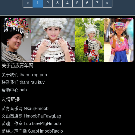
«
1
2
3
4
5
6
7
»
关于苗族青年网
关于我们 tham txog peb
联系我们 tham rau kuv
帮助中心 pab
友情链接
苗青音乐网 NkaujHmoob
文山苗族网 HmoobPajTawgLag
苗魂工作室 LubTsevPligHmoob
苗族之声广播 SuabHmoobRadio