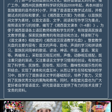
为了进一步弘扬苗族优秀文化，做好苗语苗文的传承、推
广工作，湘西州民族教育科学研究院自2008年起，再本州部分
苗族聚居的县市农村小学，开展了苗语苗文教学试点班，并根
据试点的目标和要求，以《湘西苗文方案》为依据，以苗族民
间文学为素材，以苗文语音、文字、阅读和写作学习为重点，
按照语言学习的规律，编写了《湘西苗文课本（1-4册）》。为
便于湘西苗语各土语区教师和教和学生的学，有效提高民族语
文教学质量，探索民族教育的有效途径和方法，特录制了与
《苗文课本》相配套的《湘西苗汉双语教学光盘》。整套教学
光盘的主要内容有：苗文的声母、韵母、声调的学习和拼读练
习，苗族民间简单的歌谣、谚语、神话、传说、童话、寓言
等。再编排上，采取苗汉相互对照，声像、动静相互搭配，既
注重只是的渐进，又注重语言文学学习情境的创设，有效地实
现了科学性、民族性、民俗性、知识性、趣味性和娱乐性的有
积结合，实现了课本和光盘互补，从而让学生在轻松愉快的学
习中，既学习了苗族语言文字的基础知识，培养了能力，又受
到了民族优秀文化的熏陶和教育。同时，本配套光盘也为广大
爱好者自学苗语苗文、研究苗语苗文提供了有力的技术支撑了
宝贵的资料。