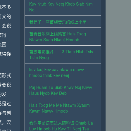
Kuv Ntub Kev Neej Khob Siab Nim
就不多
No
苗文的
我建了一座苗族音乐的线上小屋
，会说
苗青音乐网上线感言 Hais Txog
谨得
Ntawm Suab Nkauj Hmoob
流困
苗族电影推荐——3 Tiam Hlub Tsis
觉得你
Tsim Nyog
kuv txoj kev xav ntawm ntawv
面形式
hmoob thiab kev neej
若要说
Paj Huam Tu Siab Khwv Noj Khwv
Haus Nyob Kev Deb
的发
已是过
Hais Txog Me Me Ntawm Xyaum
Kawm Ntawv Hmoob
展与创
然，汉
教你用苗语表达人际称谓 Qhiab Ua
Luv Hmoob Hu Kwv Tij Neej Tsa