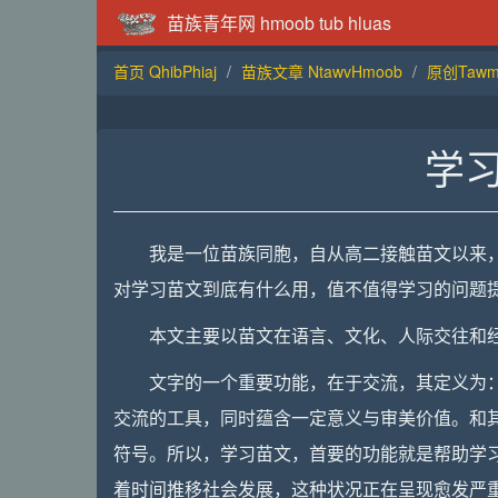
苗族青年网 hmoob tub hluas
首页 QhibPhiaj
苗族文章 NtawvHmoob
原创TawmT
学
我是一位苗族同胞，自从高二接触苗文以来
对学习苗文到底有什么用，值不值得学习的问题
本文主要以苗文在语言、文化、人际交往和经
文字的一个重要功能，在于交流，其定义为
交流的工具，同时蕴含一定意义与审美价值。和
符号。所以，学习苗文，首要的功能就是帮助学
着时间推移社会发展，这种状况正在呈现愈发严