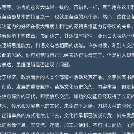
故等等。语言的意义大体是一致的，苗语也一样，其作用在这里
道苗语最基本的特征之一，也就是苗语的八个调。然而，这在会
表达能力的好坏在很大程度上和他的逻辑思维能力有密切的关系
味着你能下笔成章。书面语言，其逻辑严密性，要比口头表达严
炼逻辑思维能力，和语文有着相同的功能。许多时候，和别人交
彼此的思路。你可能觉得自己已经表达得很清楚了，但是别人却
言表达、思维逻辑是否出现了问题。
对于经济、政治而言的人类全部精神活动及其产品。文字因其书
、创造、发展的重要载体。苗族文化历史悠久、内容丰富，但是
在信息爆炸的现代，即使信息交流、加功的功能已经取得了长足
学习、传承和发展自己的文化，未免过于原始。刀耕火种的时代
、出错率高的方式继续走下去，文化传承都已岌岌可危，何来发
体的图像信息，其交流、存储、加工之便利，不可同日而语。虽