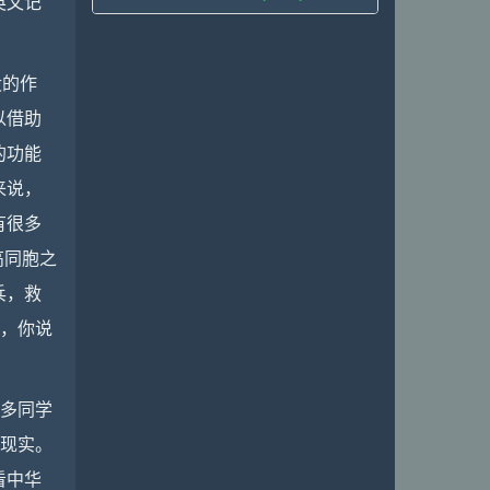
英文记
没的作
以借助
的功能
来说，
有很多
高同胞之
兵，救
理，你说
很多同学
的现实。
看中华