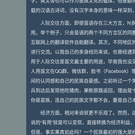
字、英文等也可以作为苗族文化的载体，但是翻
载的汉语古诗词，没有汉字本身的意味一样深刻
人际交往方面，即使苗语存在三大方言，N
用。举个例子，只会苗语的两个不同方言区的同
互联网上的翻译软件自助翻译。其次，不同地区
进行交流。以我自己的亲身经历来说，也曾经遇
用于人际交往是苗文最主要的用途，毕竟我也没
人用苗文在QQ群、微信群，脸书（Faceboo
间的认同感和自己的民族自豪感。之前听过一个
兵到达后发现他吃猪肉，果断原路返回，理由是“
你是苗族，连自己的民族文字都不会，要是自己
经济方面，相对来说就更不乐观了。然而，这
说的“有用”就是可以变现，直接转换为经济利益
但是，事实果真如此吗？一个民族最初的强大是