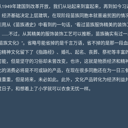
1949年建国到改革开放，我们从站起来到富起来，再到如今习
，经济基础决定上层建筑，在现阶段苗族同胞本就普遍贫困的情
引用从《苗族通史》中看到的一句话，“看过苗族服饰精美的装饰
.....不过，从其精美的服饰装饰工艺可以推断，苗族确实有过
苗族文化》”。省略号能省掉的是千言万语，省不掉的是那一段
的精神文化留下了《指路经》、婚礼、起名、丧葬、祭祀等丰富
可能，但是坚守的习俗却未曾改变，也许，这就是物质经济和精
化的消费必将是不可或缺的产品，在现在很多同胞还在为一日三
难重重，但是将来，未必如此。此外，文化产品转化为经济利益
过日子，和想着上了小学就可以衣食无忧一样。