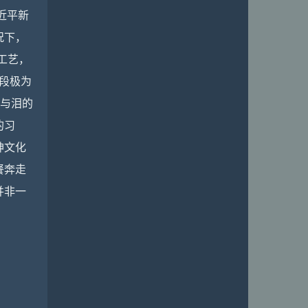
近平新
况下，
工艺，
一段极为
血与泪的
的习
神文化
餐奔走
并非一