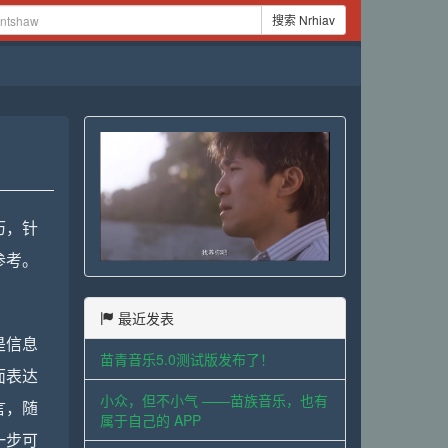
搜索 Nrhiav
历，针
参考。
最近发表
是信息
苗青音乐5.0测试版发布了！
面表达
小众，但不小气 ——苗族音乐，也有
言，随
属于自己的 APP
一步可