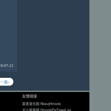
19-07-21
下一篇»
友情链接
苗青音乐网 NkaujHmoob
文山苗族网 HmoobPajTawgLag