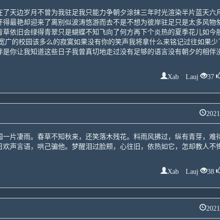
在了天边岁月不曾为我驻足我只能力争朝夕涂抹三年时光渲染半片蓝天六
开得最艳却迎来了离别似波涛悠游而去不是不想为彼岸驻足只是太多风物
青草依旧会绿得青翠只是蝴蝶不知飞向了何方再下个炎热的夏季花儿如今
识宽广的校园该多么的寂寞如果没有你的笑声我将拿什么来铭记过往如果少
伴是你让我知道这些日子我曾真切地走过没有足够的语言没有朝夕的相伴
Xab Lauj
37
2021
园一片凄雨。春草不知秋来，还笑落木残花。料雨风拂过，纵有青芽，难
欢声言语，哄己骗他。梦醒泪过脸颊，心往旧，依热如它，怎却教人不
Xab Lauj
38
2021