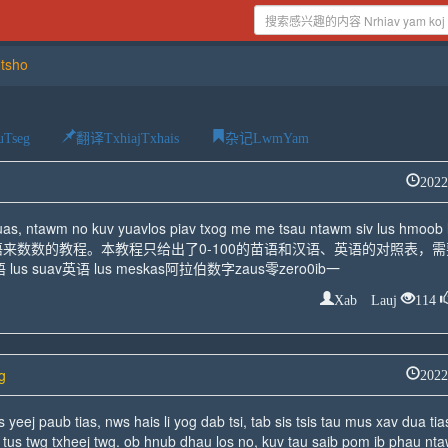
tsho
Tseg
翻译TxhiajTxhais
杂记LwmYam
2022
huas, ntawm no kuv yuavlos piav txog me me tsau ntawm siv lus hmoob 
用苗语来数数的教程。本教程只给出了0-100的苗语和汉语、英语的对照表，
 suav英语 lus meskas阿拉伯数字zaus零zero0ib一
Xab Lauj
114
g
2022
yeej paub tias, nws hais li yog dab tsi, tab sis tsis tau mus xav dua tia
yog tus twg txheej twg. ob hnub dhau los no, kuv tau saib pom ib phau nt