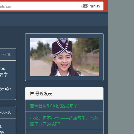
搜索 Nrhiav
-03-10
los
需要学
7
2
最近发表
苗青音乐5.0测试版发布了！
-03-10
小众，但不小气 ——苗族音乐，也有
属于自己的 APP
s,
awv