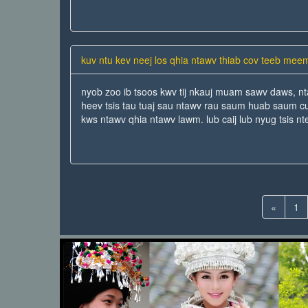
kuv ntu kev neej los qhia ntawv thiab cov teeb me
nyob zoo ib tsoos kwv tij nkauj muam sawv daws, n
heev tsis tau tuaj sau ntawv rau saum huab saum cu
kws ntawv qhia ntawv lawm. lub caij lub nyug tsis nt
«
1