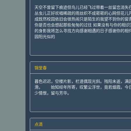
天空不曾留下痕迹但鸟儿已经飞过带着一丝留恋消失
丛虫儿正好欢唱稀疏的雨丝织不成密密的心网但花儿
成既然校园依旧会很热闹只是陌生的我望不到你的窗
你是否也会想起那些匆匆的过往 如果没有与你的相
的身影我将怎么寻找方向感谢相遇的日子感谢你的相
园阳光似的
锦堂春
暮色迟迟，空楼片影，栏道偶现光斜。残阳未逝，满
滑。 始知经年所寄，叹繁尘浮世，竟若烟霞。今日
少情恨，留与芳华。
点滴