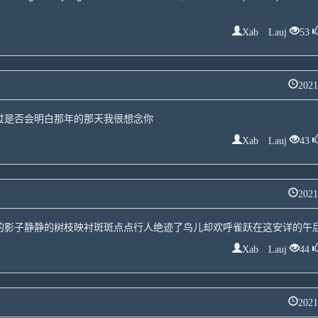
Xab Lauj
53
2021
过是否会明白那年的那天我很想念你
Xab Lauj
43
2021
的影子静静的树枝映衬斑斑点点行人绝迹了鸟儿却欢呼雀跃在这安详的午
Xab Lauj
44
2021