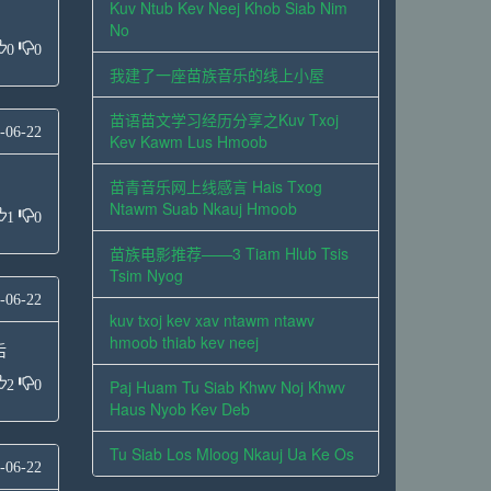
Kuv Ntub Kev Neej Khob Siab Nim
No
0
0
我建了一座苗族音乐的线上小屋
苗语苗文学习经历分享之Kuv Txoj
-06-22
Kev Kawm Lus Hmoob
苗青音乐网上线感言 Hais Txog
Ntawm Suab Nkauj Hmoob
1
0
苗族电影推荐——3 Tiam Hlub Tsis
Tsim Nyog
-06-22
kuv txoj kev xav ntawm ntawv
hmoob thiab kev neej
后
2
0
Paj Huam Tu Siab Khwv Noj Khwv
Haus Nyob Kev Deb
Tu Siab Los Mloog Nkauj Ua Ke Os
-06-22