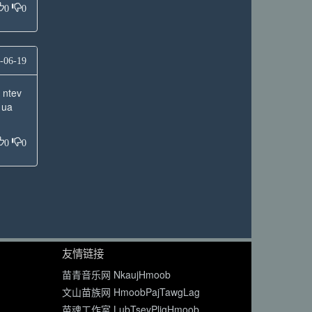
0
0
-06-19
 ntev
 ua
0
0
友情链接
苗青音乐网 NkaujHmoob
文山苗族网 HmoobPajTawgLag
苗魂工作室 LubTsevPligHmoob