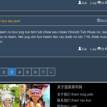
Xab Lauj
16
em kuv tau pom
2021
tawm no kuv yog tus tsim lub chaw sau ntawv Hmoob Tub Hluas no, tau
a no lawm, twb yog vim kuv kawm tiav rau tsaib no lub 7 hli, thiab mus
ev
Xab Lauj
28
2
3
4
5
6
7
»
关于苗族青年网
关于我们 tham txog peb
联系我们 tham rau kuv
帮助中心 pab