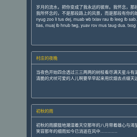
岁月的流水，把你变成了我永远的彼岸。我怀念，那
我所怀念的，不是那段路上的风景，而是那段有你的故
nyug zoo li tus dej, muab wb txiav rau ib leeg ib s
tias, muaj ib hnub twg, yuav rov mus taug dua. txog
村庄的夜晚
当夜色开始四合透过三三两两的树枝看尽满天星斗有
清脆的犬吠可爱的人儿啊要早早起来用炊烟去点缀天
初秋的雨
初秋的雨朦胧地潮湿着天空那年的八月带着雄心与渴
笑容那年的细雨如今已消逝在风中…………