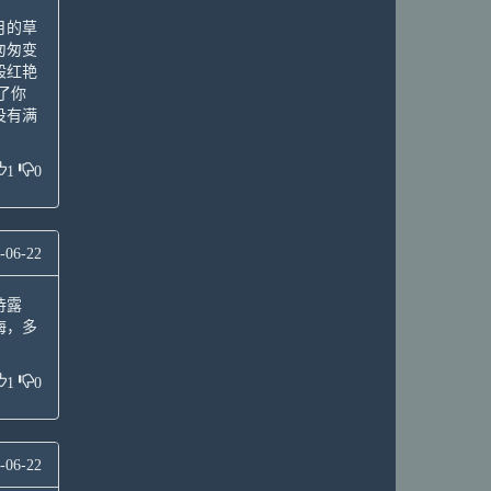
月的草
匆匆变
般红艳
了你
没有满
1
0
-06-22
待露
悔，多
1
0
-06-22