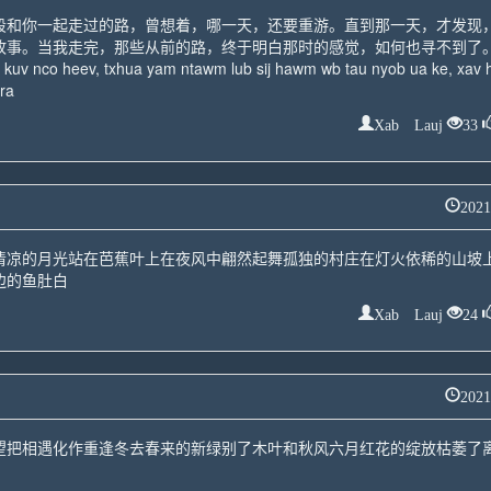
段和你一起走过的路，曾想着，哪一天，还要重游。直到那一天，才发现
事。当我走完，那些从前的路，终于明白那时的感觉，如何也寻不到了。c
ab. kuv nco heev, txhua yam ntawm lub sij hawm wb tau nyob ua ke, xav 
 ra
Xab Lauj
33
2021
清凉的月光站在芭蕉叶上在夜风中翩然起舞孤独的村庄在灯火依稀的山坡
边的鱼肚白
Xab Lauj
24
2021
望把相遇化作重逢冬去春来的新绿别了木叶和秋风六月红花的绽放枯萎了